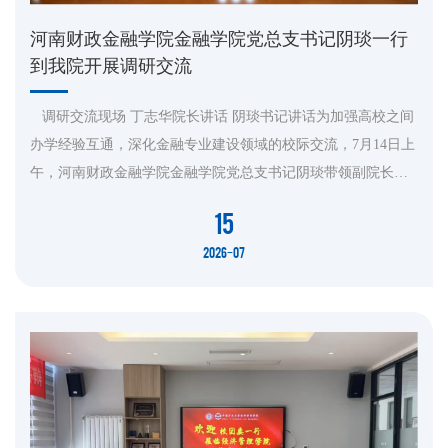
河南财政金融学院金融学院党总支书记阴琰一行
到我院开展调研交流
​ 调研交流现场 丁志华院长讲话 阴琰书记讲话为加强高校之间
办学经验互通，深化金融专业建设领域的校际交流，7月14日上
午，河南财政金融学院金融学院党总支书记阴琰带领副院长黄
祖梅、牛海霞，保险学教研室主任岁磊、金融大数据教研室主
15
任李鹏涛一行5人到访我院开展交流调研。院长丁志华、副院长
2026-07
江红艳、冉洪涛、金融学系主任李凯风、金融学系副主任王
许、刘振华接待来访团队。交流会上，丁志华院长首先对阴琰
书记一行的到来...