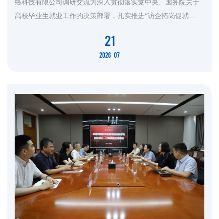
络科技有限公司调研交流为深入贯彻落实党中央、国务院关于
高校毕业生就业工作的决策部署，扎实推进“访企拓岗促就
业”专项行动，进一步深化校企合作、拓宽毕业生就业渠道，7
21
月17日至21日，经济管理学院院长丁志华带队赴重庆市和宜宾
2026-07
市开展访企拓岗活动。经济管理学院副院长冉洪涛，学系部分
教师、学生工作办公室和教学管理办公室相关老师参加活动。
调研期间，丁志华一...