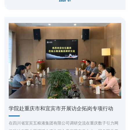
盖智能制造、能源化工、人工智能、新媒体运营、智能厨电、
汽车工业、新能源等17家头部企业和政府部门，全方位拓宽同
学们的专业视野，夯实...
学院赴重庆市和宜宾市开展访企拓岗专项行动
​在四川省宜宾五粮液集团有限公司调研交流在重庆数子引力网