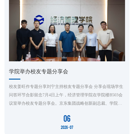
学院举办校友专题分享会
校友姜旺作专题分享刘宁主持校友专题分享会 分享会现场学生
问答环节合影留念7月4日上午，经济管理学院在学院楼B503会
议室举办校友专题分享会。京东集团战略创新副总裁、学院优
秀校友姜旺受邀返校，做 “天天向更好，永远少年心” 主题分
06
享。活动由学院党委副书记刘宁主持。学生工作办公室主任周
2026-07
红肖、团委书记赵杰及学院本硕学生骨干参加活动。姜旺结合