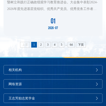
暨树立和践行正确政绩观学习教育推进会。大会集中表彰2024-
2026年度先进基层党组织、优秀共产党员、优秀党务工作者。
经济管理学院多个集体和个人获得表彰。学院副院长江红艳、
01
学工办主任周红肖和牛欣超、刘梦晨、金隆涛等3名同学被评为
2026-07
优秀共产党员，硕研第七党支部书记余文静被评为优秀党务工
作者，企业管理系党支部获评先进教职工党支部，充分彰显学
院党建工作扎实成...
...
上页
1
2
3
4
5
64
下页
相关机构
网络资源
王志芳励志奖学金