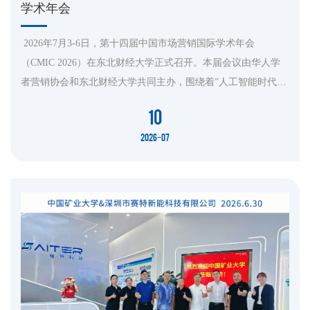
学术年会
2026年7月3-6日，第十四届中国市场营销国际学术年会
（CMIC 2026）在东北财经大学正式召开。本届会议由华人学
者营销协会和东北财经大学共同主办，围绕着”人工智能时代的
营销与管理”的主题，与来自国内外顶尖学府的五百多位学者共
10
同探讨营销领域的最新研究和发展趋势。会议探讨了AI技术引
2026-07
发的营销逻辑重构、管理模式创新与理论边界探索，还邀请了
众多优秀企业高管、行业精英与会分享产业实践经验，实现理
论和实践的碰撞，激发...