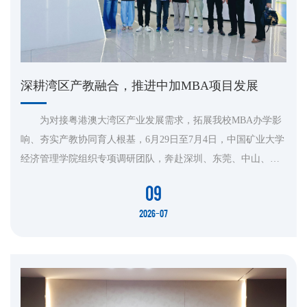
深耕湾区产教融合，推进中加MBA项目发展
为对接粤港澳大湾区产业发展需求，拓展我校MBA办学影
响、夯实产教协同育人根基，6月29日至7月4日，中国矿业大学
经济管理学院组织专项调研团队，奔赴深圳、东莞、中山、珠
海、广州、惠州六城，开展校友会走访、头部企业调研及中加
09
MBA项目推介工作。 本次走访由中国矿业大学 MBA 教育中心
2026-07
副主任、MBA学科负责人吉峰教授带队，中国矿业大学MBA校
友会会长聂锐、中国矿业大学经济管理学院校友办公室主任王
良洪，MBA教育中心...