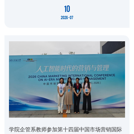
开展台风安全专项排查暨暑期假前安全大检查工作。党委书记
10
李新春，院长丁志华，副书记刘宁，副院长江红艳、王德鲁、
2026-07
冉洪涛，党政办主任肖国建、实验中心主任张晓强等组成专项
检查小组，对学院重点部位安全情况进行全面细致的隐患排
查。极端天气极易引发...
学院企管系教师参加第十四届中国市场营销国际