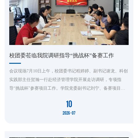
校团委莅临我院调研指导“挑战杯”备赛工作
会议现场7月10日上午，校团委书记程婷婷、副书记谢龙、科创
实践部主任贺瀚一行赴经济管理学院开展走访调研，专项指
导“挑战杯”参赛项目工作。学院党委副书记刘宁、备赛项目指
导教师和学生代表参会交流。座谈会上，程婷婷逐一研判我院
10
重点参赛项目，围绕选题站位、现实意义、研究可行性、创新
2026-07
突破点等与参会师生展开细致研讨。针对各项目现阶段存在的
推进短板，她给出搭建量化指标、深挖法律权责边界、聚焦落
地治理策略、收缩研...