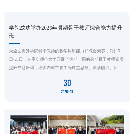
学院成功举办2026年暑期骨干教师综合能力提升
班
为全面提升学院骨干教师的教学科研能力和综合素养，7月15
日-21日，在重庆师范大学开展了为期一周的暑期骨干教师素质
提升专题培训，培训内容主要围绕课堂思政、教学能力、科研
能力等开展课程设计。学院骨干教师及党政教辅人员共计60余
30
人参加了本次培训。7月16日上午，重庆师范大学继续教育学院
2026-07
党委书记侯明志、学院副院长江红艳出席本次研修班开班仪
式。侯明志代表承办方致欢迎辞，向全体参训教师致以诚挚问
候，并系统介绍了重庆...