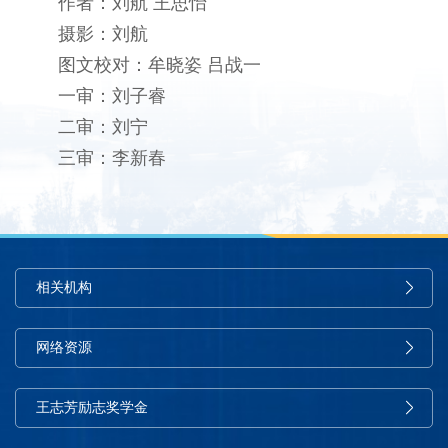
作者：刘航 王思怡
摄影：刘航
图文校对：牟晓姿 吕战一
一审：刘子睿
二审：刘宁
三审：李新春
相关机构
网络资源
王志芳励志奖学金