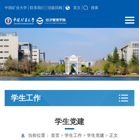
中国矿业大学
联系我们
旧版回顾
英文
搜索
学生工作
学生党建
当前位置：
首页
>
学生工作
>
学生党建
>
正文