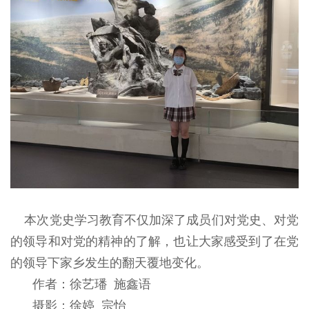
本次党史学习教育不仅加深了成员们对党史、对党
的领导和对党的精神的了解，也让大家感受到了在党
的领导下家乡发生的翻天覆地变化。
作者：徐艺璠 施鑫语
摄影：
徐婷 宗怡