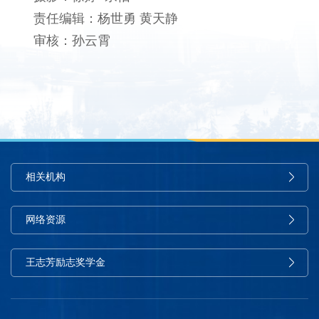
责任编辑：杨世勇 黄天静
审核：孙云霄
相关机构
网络资源
王志芳励志奖学金